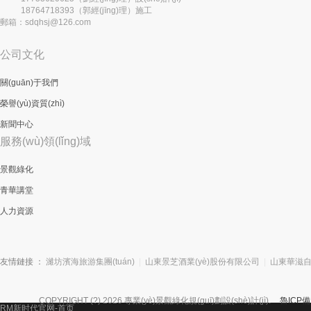
18764718393（郭經(jīng)理）施工
郵箱：sdqhsj@126.com
公司文化
關(guān)于我們
榮譽(yù)資質(zhì)
新聞中心
服務(wù)領(lǐng)域
景觀綠化
青華講堂
人力資源
友情鏈接 ：
濰坊濱海旅游集團(tuán)
|
山東景芝酒業(yè)股份有限公司
|
山東華滋自
COPYRIGHT (?) 2026 專業(yè)景觀綠化規(guī)劃設(shè)計(jì).
魯ICP備
RM新时代官网-首页