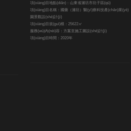
項(xiàng)目地點(diǎn)：山東省濰坊市坊子區(qū)
項(xiàng)目名稱：國藥（濰坊）醫(yī)療科技產(chǎn)業(yè)
園景觀設(shè)計(jì)
項(xiàng)目規(guī)模：25622㎡
服務(wù)內(nèi)容：方案至施工圖設(shè)計(jì)
項(xiàng)目時間：2020年