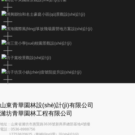
博興縣怡和名士豪庭小區(qū)景觀設(shè)計(jì)
濱海國際風(fēng)箏放飛場露營地方案設(shè)計(jì)
南三里小學(xué)校園景觀設(shè)計(jì)
坊子黨校景觀設(shè)計(jì)
坊子坊茨小鎮(zhèn)壹號院提升設(shè)計(jì)
山東青華園林設(shè)計(jì)有限公司
濰坊青華園林工程有限公司
地址：山東省濰坊市惠賢路3636號新商界總部基地4號樓
電話：0536-8988756
17753620625（劉經(jīng)理）設(shè)計(jì)